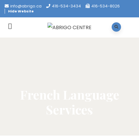
info@abrigo.ca
416-534-3434
416-534-8026
Hide Website
French Language
Services